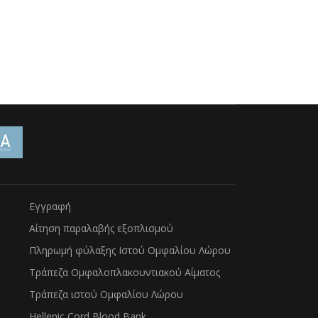
Εγγραφή
Αίτηση παραλαβής εξοπλισμού
Πληρωμή φύλαξης Ιστού Ομφαλίου Λώρου
Τράπεζα Ομφαλοπλακουντιακού Αίματος
Τράπεζα ιστού Ομφαλίου Λώρου
Hellenic Cord Blood Bank