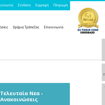
κοινωνία
Σύνδεση
Εγγραφή
Πληρωμή
ήσεις
Ωράρια Τράπεζας
Επικοινωνία
Τ
Τελευταία Νεα -
Ανακοινώσεις