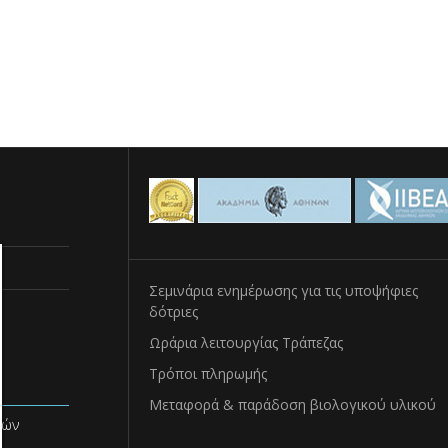
Σεμινάρια ενημέρωσης για τις υποψήφιες
δότριες
Ωράρια λειτουργίας Τράπεζας
Τρόποι πληρωμής
Μεταφορά & παράδοση βιολογικού υλικού
νών