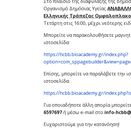
Στο πλαίσιο της διαφύλαξης της δημόσ
Οργανισμό Δημόσιας Υγείας
ΑΝΑΒΑΛΛΟ
Ελληνικής Τράπεζας Ομφαλοπλακο
Τετάρτη στις 16:00, μέχρι νεότερης ει
Μπορείτε να παρακολουθήσετε μαγνητ
ιστοσελίδα:
https://hcbb.bioacademy.gr/index.php?
option=com_sppagebuilder&view=page&
Επίσης, μπορείτε να παραλάβετε την 
ιστοσελίδα:
https://hcbb.bioacademy.gr/index.php
Για οποιαδήποτε άλλη απορία μπορείτ
6597697
ή μέσω e-mail στο
info
-
hcbb
Ευχαριστούμε για την κατανόηση!