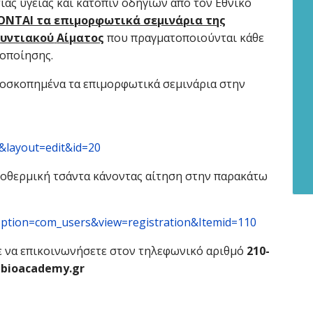
ιας υγείας και κατόπιν οδηγιών από τον Εθνικό
ΝΤΑΙ τα επιμορφωτικά σεμινάρια της
υντιακού
Αίματος
που πραγματοποιούνται κάθε
δοποίησης.
οσκοπημένα τα επιμορφωτικά σεμινάρια στην
layout=edit&id=20
ισοθερμική τσάντα κάνοντας αίτηση στην παρακάτω
?option=com_users&view=registration&Itemid=110
ε να επικοινωνήσετε στον τηλεφωνικό αριθμό
210-
@
bioacademy
.
gr