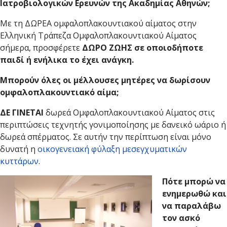
Ιατροβιολογικών Ερευνών της Ακαδημίας Aθηνών;
Με τη ΔΩΡΕΑ ομφαλοπλακουντιακού αίματος στην
Ελληνική Τράπεζα Ομφαλοπλακουντιακού Αίματος
σήμερα, προσφέρετε
ΔΩΡΟ ΖΩΗΣ σε οποιοδήποτε
παιδί ή ενήλικα το έχει ανάγκη.
Μπορούν όλες οι μέλλουσες μητέρες να δωρίσουν
ομφαλοπλακουντιακό αίμα;
ΔΕ ΓΙΝΕΤΑΙ
δωρεά Ομφαλοπλακουντιακού Αίματος στις
περιπτώσεις τεχνητής γονιμοποίησης με δανεικό ωάριο ή
δωρεά σπέρματος. Σε αυτήν την περίπτωση είναι μόνο
δυνατή η
οικογενειακή φύλαξη μεσεγχυματικών
κυττάρων
.
Πότε μπορώ να
ενημερωθώ και
να παραλάβω
τον ασκό