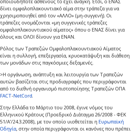
οποιουδήποτε ασθενούς το έχει ανάγκη. Έτσι, ο ΕΝΑΣ
δίνει ομφαλοπλακουντιακό αίμα στην τράπεζα για να
χρησιμοποιηθεί από τον «ΑΛΛΟ» (μη-συγγενή). Οι
τράπεζες ονομάζονται «μη συγγενικές τράπεζες
ομφαλοπλακουντιακού αίματος» όπου ο ΕΝΑΣ δίνει για
όλους και ΟΛΟΙ δίνουν για ΕΝΑΝ.
Ρόλος των Τραπεζών Ομφαλοπλακουντιακού Αίματος
είναι η συλλογή, επεξεργασία, κρυοκατάψυξη και διάθεση
των μονάδων στις παγκόσμιες δεξαμενές.
>Η οργάνωση, ανάπτυξη και λειτουργία των Τραπεζών
αυτών βασίζεται στις προδιαγραφές που περιγράφονται
από το διεθνή οργανισμό πιστοποίησης Τραπεζών ΟΠΑ
FACT
-
NetCord
.
Στην Ελλάδα το Μάρτιο του 2008, έγινε νόμος του
Ελληνικού Κράτους (Προεδρικό Διάταγμα 26/2008 - ΦΕΚ
51/Α’/24.3.2008), με τον οποίο υιοθετείται η
Ευρωπαϊκή
Οδηγία
, στην οποία περιγράφονται οι κανόνες που πρέπει