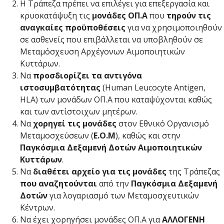
Η Τράπεζα πρέπει να επιλέγει για επεξεργασία και
κρυοκατάψυξη τις
μονάδες ΟΠ.Α
που
τηρούν τις
αναγκαίες προϋποθέσεις
για να χρησιμοποιηθούν
σε ασθενείς που επιβάλλεται να υποβληθούν σε
Μεταμόσχευση Αρχέγονων Αιμοποιητικών
Κυττάρων.
Να
προσδιορίζει τα αντιγόνα
ιστοσυμβατότητας
(Human Leucocyte Antigen,
HLA) των μονάδων ΟΠ.Α που καταψύχονται καθώς
και των αντίστοιχων μητέρων.
Να
χορηγεί τις μονάδες
στον Εθνικό Οργανισμό
Μεταμοσχεύσεων (
Ε.Ο.Μ
), καθώς και στην
Παγκόσμια Δεξαμενή Δοτών Αιμοποιητικών
Κυττάρων
.
Να
διαθέτει αρχείο για τις μονάδες
της Τράπεζας
που αναζητούνται
από την
Παγκόσμια Δεξαμενή
Δοτών
για λογαριασμό των Μεταμοσχευτικών
Κέντρων.
Να έχει χορηγήσει μονάδες ΟΠ.Α για
ΑΛΛΟΓΕΝΗ