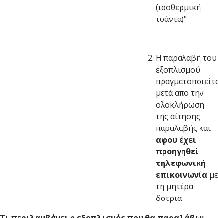
(ισοθερμική
τσάντα)"
Η παραλαβή του
εξοπλισμού
πραγματοποιείτ
μετά απο την
ολοκλήρωση
της αίτησης
παραλαβής και
αφου έχει
προηγηθεί
τηλεφωνική
επικοινωνία
με
τη μητέρα
δότρια.
Τι περιλαμβάνει ο εξοπλισμός που θα παραλάβω;