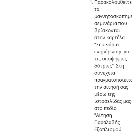
Παρακολουθείτε
τα
μαγνητοσκοπημ
σεμινάρια που
βρίσκονται
στην καρτέλα
"Σεμινάρια
ενημέρωσης για
τις υποψήφιες
δότριες". Στη
συνέχεια
πραγματοποιείτ
την αίτησή σας
μέσω της
ιστοσελίδας μας
στο πεδίο
"Αίτηση
Παραλαβής
Εξοπλισμού