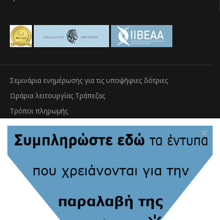
Σεμινάρια ενημέρωσης για τις υποψήφιες δότριες
Ωράρια λειτουργίας Τράπεζας
Τρόποι πληρωμής
Μεταφορά & παράδοση βιολογικού υλικού
×
Εγγραφή
Αίτηση παραλαβής εξοπλισμού
Πληρωμή φύλαξης Ιστού Ομφαλίου Λώρου
Τράπεζα Ομφαλοπλακουντιακού Αίματος
Τράπεζα ιστού Ομφαλίου Λώρου