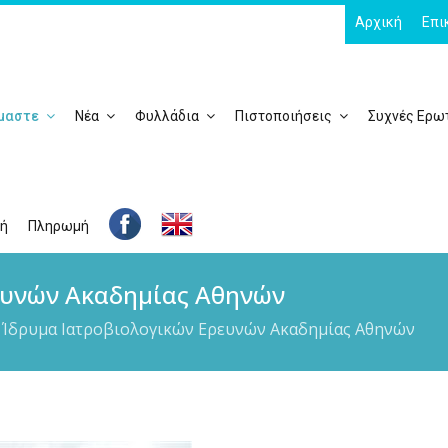
Αρχική
Επι
ίμαστε
Νέα
Φυλλάδια
Πιστοποιήσεις
Συχνές Ερω
ή
Πληρωμή
ευνών Ακαδημίας Αθηνών
Ίδρυμα Ιατροβιολογικών Ερευνών Ακαδημίας Αθηνών