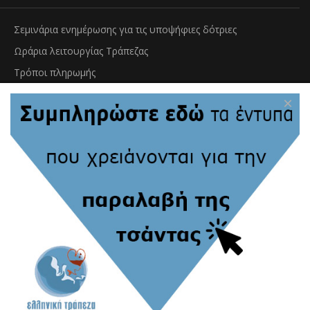
Σεμινάρια ενημέρωσης για τις υποψήφιες δότριες
Ωράρια λειτουργίας Τράπεζας
Τρόποι πληρωμής
Μεταφορά & παράδοση βιολογικού υλικού
×
Εγγραφή
Αίτηση παραλαβής εξοπλισμού
Πληρωμή φύλαξης Ιστού Ομφαλίου Λώρου
Τράπεζα Ομφαλοπλακουντιακού Αίματος
Τράπεζα ιστού Ομφαλίου Λώρου
Hellenic Cord Blood Bank
Συχνές Ερωτήσεις
Προσωπικά Δεδομένα (GDPR)
© Copyright HCBB 2019. All rights reserved. Designed and developed by